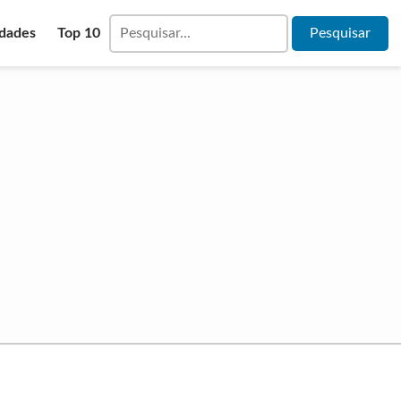
idades
Top 10