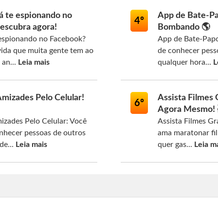
á te espionando no
App de Bate-Pa
4º
escubra agora!
Bombando 🌎
espionando no Facebook?
App de Bate-Papo
vida que muita gente tem ao
de conhecer pess
an...
Leia mais
qualquer hora...
L
mizades Pelo Celular!
Assista Filmes 
6º
Agora Mesmo! 
izades Pelo Celular: Você
Assista Filmes Gr
nhecer pessoas de outros
ama maratonar fil
de...
Leia mais
quer gas...
Leia m