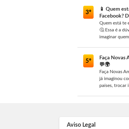
📱 Quem est
3º
Facebook? D
Quem está te 
🤔 Essa é a dú
imaginar quem 
Faça Novas A
5º
💬🌍
Faça Novas Am
já imaginou co
países, trocar i
Aviso Legal