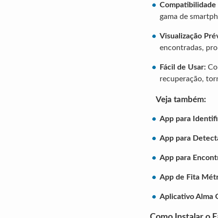
Compatibilidade 
gama de smartpho
Visualização Prév
encontradas, pro
Fácil de Usar:
Com
recuperação, torn
Veja também:
App para Identif
App para Detect
App para Encont
App de Fita Métr
Aplicativo Alma
Como Instalar o 