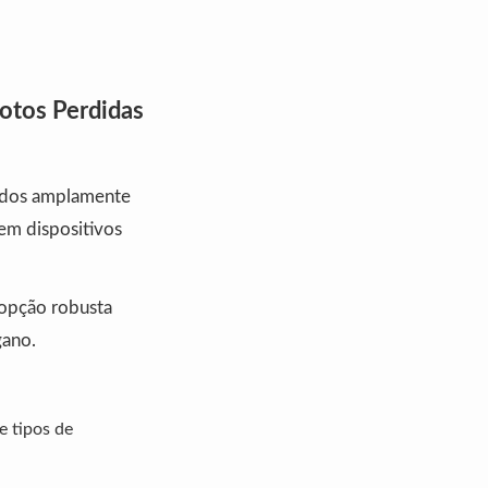
otos Perdidas
ados amplamente
em dispositivos
 opção robusta
gano.
 tipos de