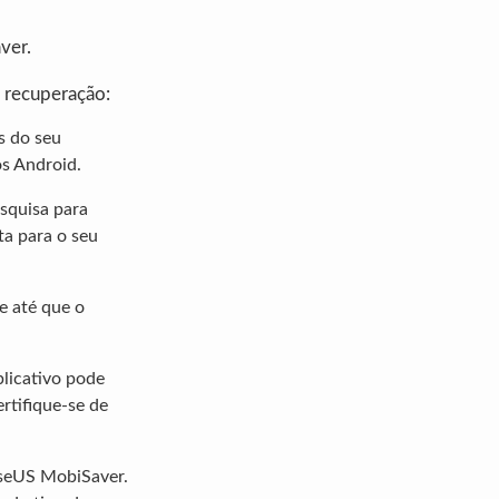
ver.
e recuperação:
s do seu
os Android.
esquisa para
ta para o seu
e até que o
plicativo pode
rtifique-se de
aseUS MobiSaver.