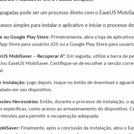
apagadas pode ser um processo direto com o EaseUS MobiSa
assos simples para instalar o aplicativo e iniciar o processo d
e ou Google Play Store:
Primeiramente, abra a loja de aplicativo
a App Store para usuários iOS ou a Google Play Store para usuári
eUS MobiSaver – Recuperar A”:
Em seguida, utilize a barra de p
tivo EaseUS MobiSaver. Certifique-se de escolher a versão corre
l.
 Instalação:
Logo depois, toque no botão de download e aguard
talado em seu dispositivo.
sões Necessárias:
Então, durante o processo de instalação, o a
es específicas, como acesso ao armazenamento do dispositivo. Ce
rmissões para permitir a recuperação adequada.
obiSaver:
Finalmente, após a conclusão da instalação, abra o E