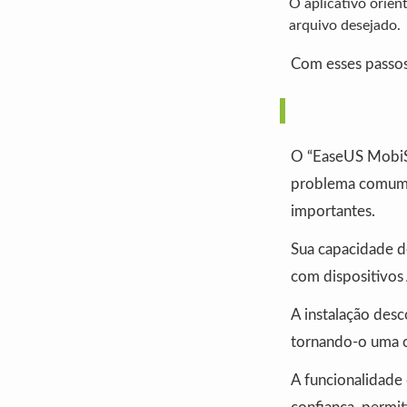
O aplicativo orien
arquivo desejado.
Com esses passos,
O “EaseUS MobiSa
problema comum e
importantes.
Sua capacidade d
com dispositivos 
A instalação des
tornando-o uma op
A funcionalidade