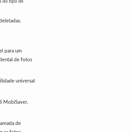
 do tipo de
deletadas.
el para um
dental de fotos
lidade universal
US MobiSaver,
 camada de