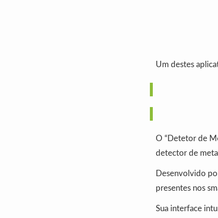
Um destes aplicat
O “Detetor de Me
detector de metai
Desenvolvido por 
presentes nos sma
Sua interface int