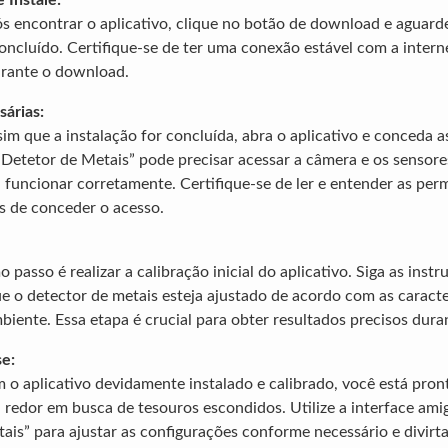
 Instale:
s encontrar o aplicativo, clique no botão de download e aguard
concluído. Certifique-se de ter uma conexão estável com a interne
urante o download.
árias:
sim que a instalação for concluída, abra o aplicativo e conceda 
“Detetor de Metais” pode precisar acessar a câmera e os sensore
a funcionar corretamente. Certifique-se de ler e entender as per
es de conceder o acesso.
 passo é realizar a calibração inicial do aplicativo. Siga as instr
ue o detector de metais esteja ajustado de acordo com as caracte
mbiente. Essa etapa é crucial para obter resultados precisos dura
se:
 o aplicativo devidamente instalado e calibrado, você está pron
redor em busca de tesouros escondidos. Utilize a interface ami
ais” para ajustar as configurações conforme necessário e divirt