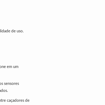
ilidade de uso.
phone em um
os sensores
ados.
ntre caçadores de