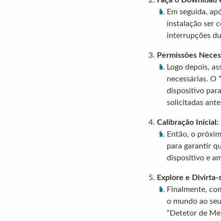
Faça o Download e
Em seguida, apó
instalação ser 
interrupções d
Permissões Necess
Logo depois, as
necessárias. O 
dispositivo par
solicitadas ant
Calibração Inicial:
Então, o próximo
para garantir q
dispositivo e a
Explore e Divirta-
Finalmente, com
o mundo ao seu 
“Detetor de Met