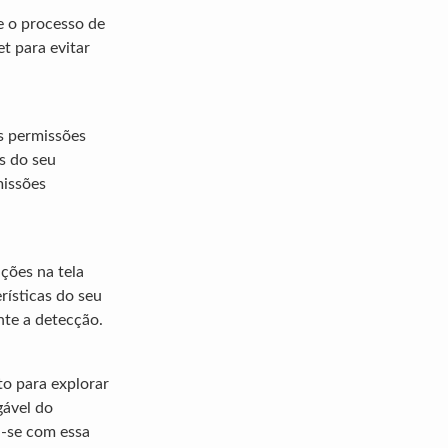
e o processo de
t para evitar
as permissões
s do seu
missões
uções na tela
rísticas do seu
nte a detecção.
to para explorar
gável do
a-se com essa