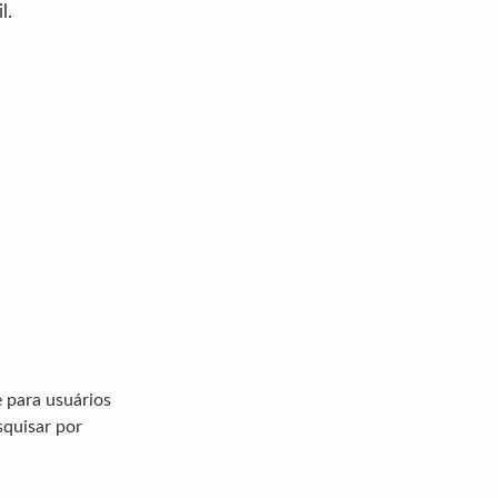
l.
e para usuários
squisar por