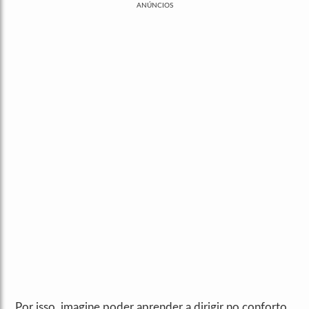
ANÚNCIOS
Por isso, imagine poder aprender a dirigir no conforto