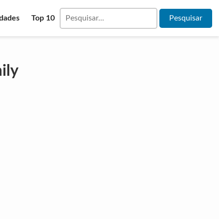
idades
Top 10
ily