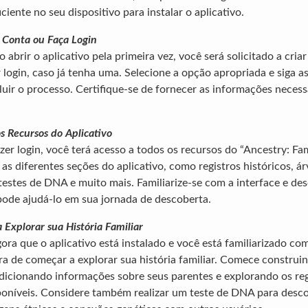
iciente no seu dispositivo para instalar o aplicativo.
 Conta ou Faça Login
o abrir o aplicativo pela primeira vez, você será solicitado a cri
 login, caso já tenha uma. Selecione a opção apropriada e siga a
luir o processo. Certifique-se de fornecer as informações neces
os Recursos do Aplicativo
zer login, você terá acesso a todos os recursos do “Ancestry: Fa
as diferentes seções do aplicativo, como registros históricos, á
 testes de DNA e muito mais. Familiarize-se com a interface e d
pode ajudá-lo em sua jornada de descoberta.
 Explorar sua História Familiar
ora que o aplicativo está instalado e você está familiarizado co
ra de começar a explorar sua história familiar. Comece construi
adicionando informações sobre seus parentes e explorando os reg
sponíveis. Considere também realizar um teste de DNA para desco