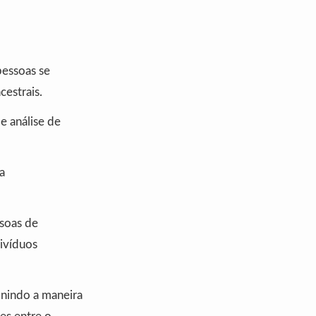
pessoas se
cestrais.
e análise de
a
soas de
ivíduos
inindo a maneira