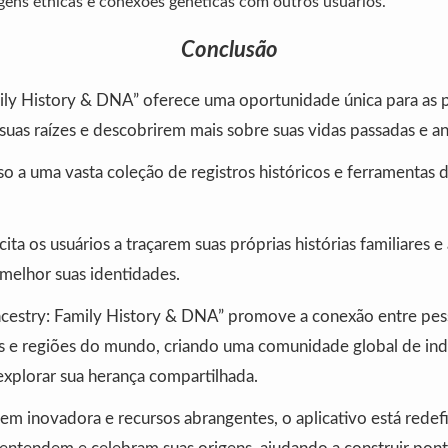
igens étnicas e conexões genéticas com outros usuários.
Conclusão
ily History & DNA” oferece uma oportunidade única para as 
as raízes e descobrirem mais sobre suas vidas passadas e an
o a uma vasta coleção de registros históricos e ferramentas d
ita os usuários a traçarem suas próprias histórias familiares e 
elhor suas identidades.
ncestry: Family History & DNA” promove a conexão entre pes
ns e regiões do mundo, criando uma comunidade global de ind
explorar sua herança compartilhada.
m inovadora e recursos abrangentes, o aplicativo está redef