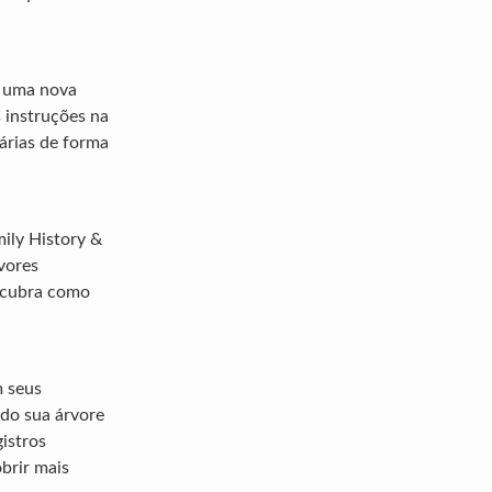
ar uma nova
s instruções na
sárias de forma
mily History &
rvores
escubra como
m seus
ndo sua árvore
istros
brir mais