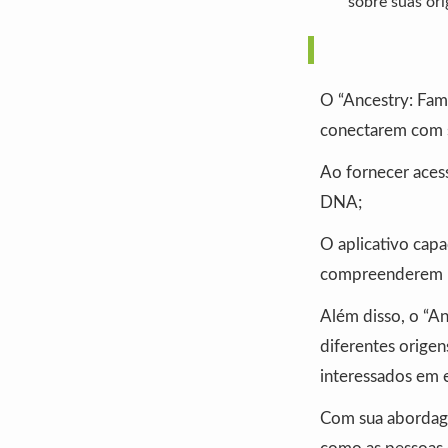
sobre suas or
O “Ancestry: Fam
conectarem com su
Ao fornecer acess
DNA;
O aplicativo capac
compreenderem m
Além disso, o “A
diferentes orige
interessados em 
Com sua abordage