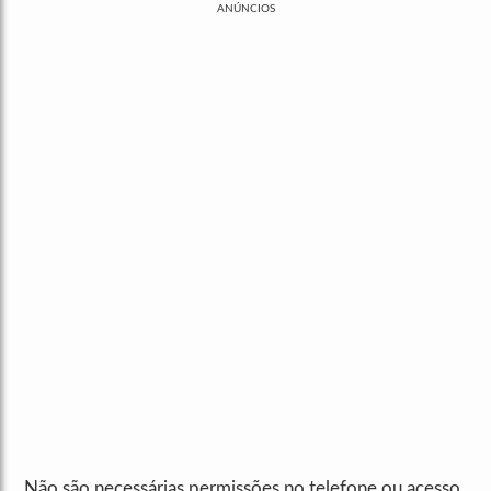
ANÚNCIOS
Não são necessárias permissões no telefone ou acesso