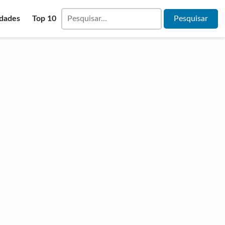
idades
Top 10