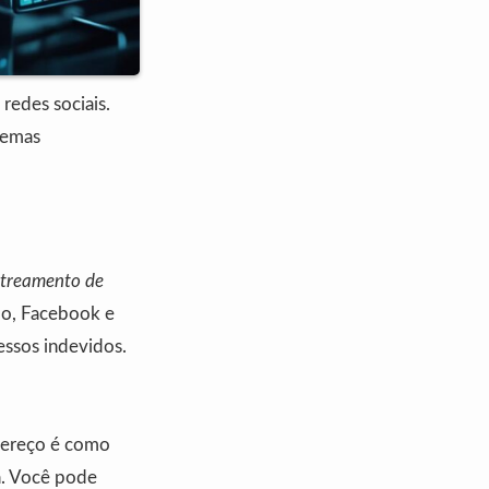
 redes sociais.
blemas
streamento de
oo, Facebook e
cessos indevidos.
dereço é como
ta. Você pode