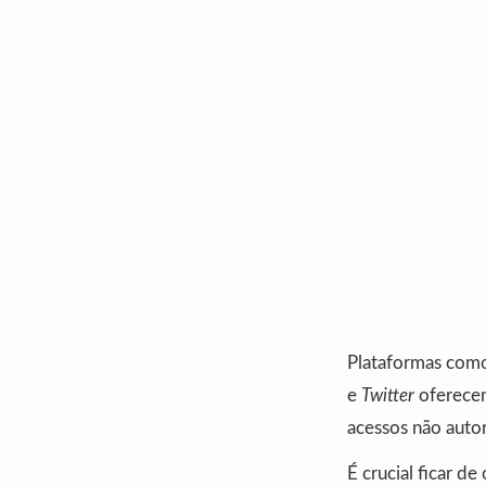
Plataformas co
e
Twitter
oferecem
acessos não autor
É crucial ficar d