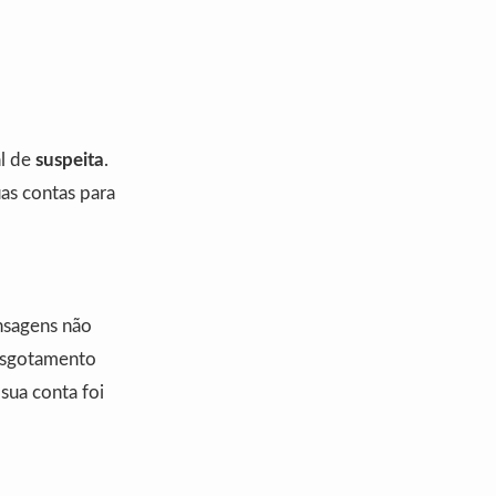
al de
suspeita
.
uas contas para
nsagens não
 esgotamento
sua conta foi