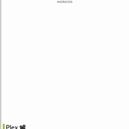
ANÚNCIOS
Plex
📽️