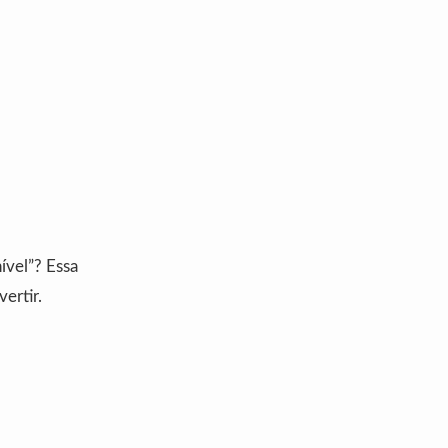
ível”? Essa
ertir.