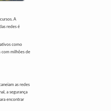
ecursos. A
 das redes é
cativos como
m com milhões de
scaneiam as redes
al, a segurança
para encontrar