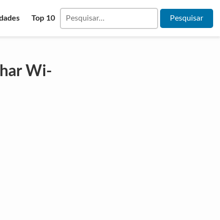
idades
Top 10
char Wi-