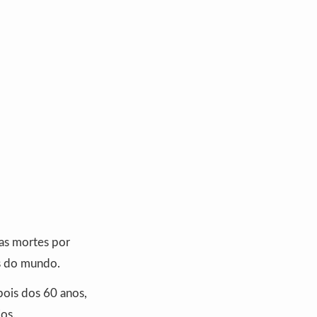
das mortes por
as do mundo.
pois dos 60 anos,
os.