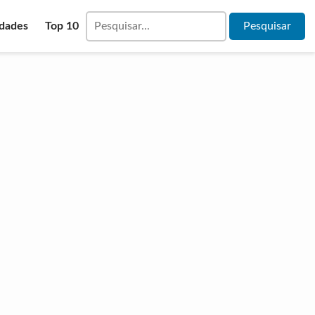
idades
Top 10