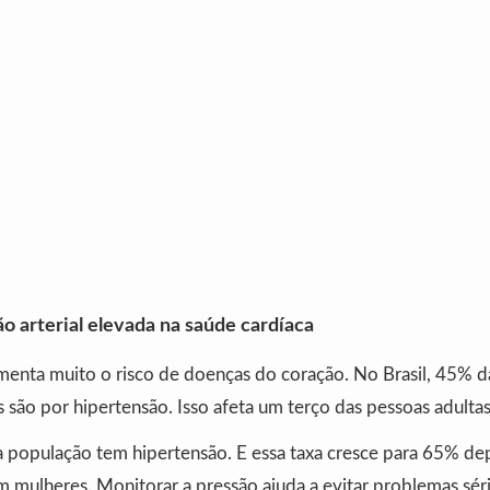
o arterial elevada na saúde cardíaca
umenta muito o risco de doenças do coração. No Brasil, 45% 
 são por hipertensão. Isso afeta um terço das pessoas adult
a população tem hipertensão. E essa taxa cresce para 65% de
 mulheres. Monitorar a pressão ajuda a evitar problemas séri