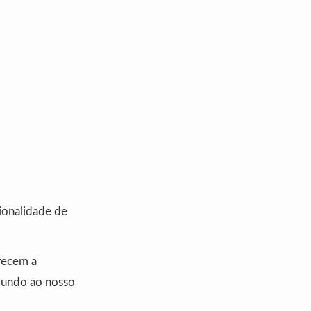
cionalidade de
recem a
 mundo ao nosso