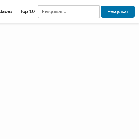
idades
Top 10