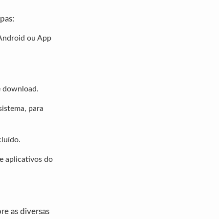
apas:
 Android ou App
de download.
sistema, para
luído.
e aplicativos do
re as diversas