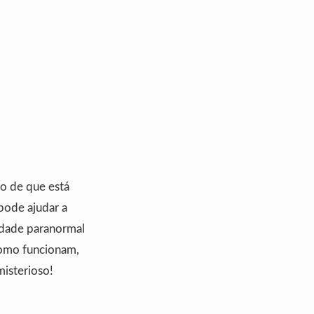
ão de que está
pode ajudar a
idade paranormal
como funcionam,
misterioso!