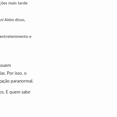
ções mais tarde
o! Além disso,
 entretenimento e
ossuem
s. Por isso, o
gação paranormal.
ios. E quem sabe