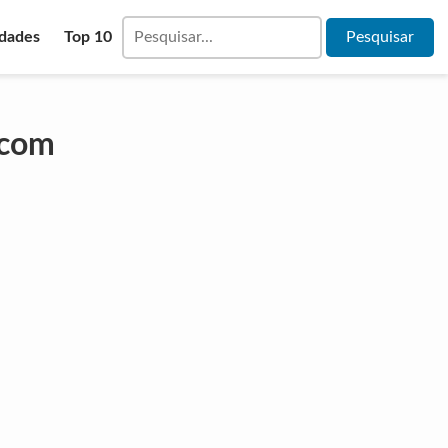
idades
Top 10
 com