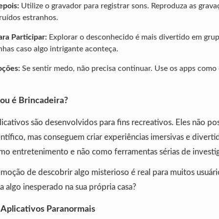
epois:
Utilize o gravador para registrar sons. Reproduza as grava
ruídos estranhos.
ra Participar:
Explorar o desconhecido é mais divertido em grup
has caso algo intrigante aconteça.
oções:
Se sentir medo, não precisa continuar. Use os apps como
u é Brincadeira?
icativos são desenvolvidos para fins recreativos. Eles não p
ífico, mas conseguem criar experiências imersivas e divertida
como entretenimento e não como ferramentas sérias de investi
moção de descobrir algo misterioso é real para muitos usuár
a algo inesperado na sua própria casa?
 Aplicativos Paranormais