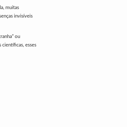
la, muitas
enças invisíveis
tranha” ou
científicas, esses