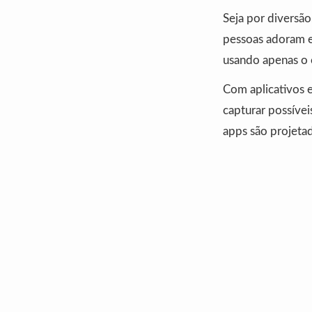
Seja por diversão
pessoas adoram ex
usando apenas o c
Com aplicativos e
capturar possívei
apps são projeta