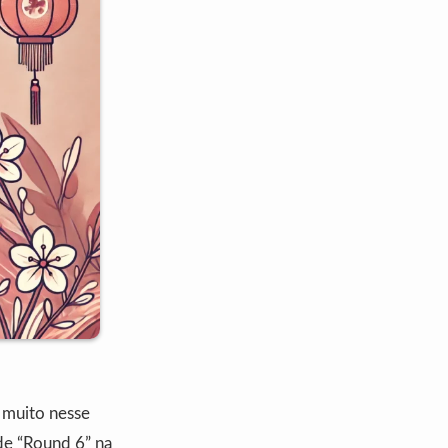
m muito nesse
de “Round 6” na