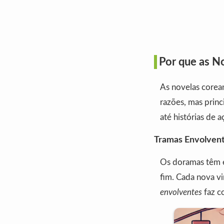
Por que as N
As novelas corean
razões, mas prin
até histórias de 
Tramas Envolvent
Os doramas têm e
fim. Cada nova vi
envolventes
faz c