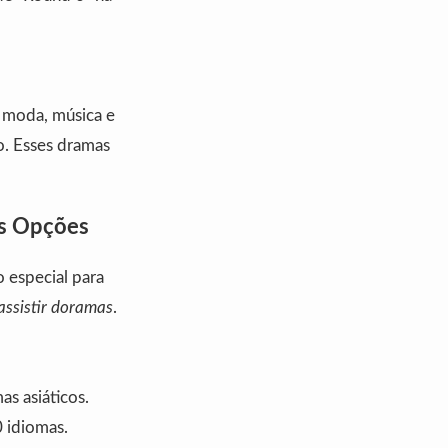
m moda, música e
o. Esses dramas
es Opções
o especial para
assistir doramas
.
s asiáticos.
 idiomas.