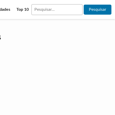
idades
Top 10
s