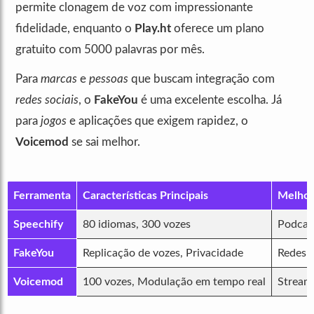
permite clonagem de voz com impressionante
fidelidade, enquanto o
Play.ht
oferece um plano
gratuito com 5000 palavras por mês.
Para
marcas
e
pessoas
que buscam integração com
redes sociais
, o
FakeYou
é uma excelente escolha. Já
para
jogos
e aplicações que exigem rapidez, o
Voicemod
se sai melhor.
Ferramenta
Características Principais
Melhor
Speechify
80 idiomas, 300 vozes
Podcas
FakeYou
Replicação de vozes, Privacidade
Redes S
Voicemod
100 vozes, Modulação em tempo real
Stream