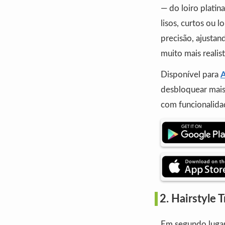
— do loiro platin
lisos, curtos ou
precisão, ajustan
muito mais realis
Disponível para
A
desbloquear mais
com funcionalidad
2. Hairstyle
Em segundo luga