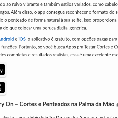
ado ao ruivo vibrante e também estilos variados, como cabel
 longos. Além disso, o app consegue reconhecer o formato do 
do o penteado de forma natural à sua selfie. Isso proporciona
ta do que colocar uma peruca digital genérica.
ndroid
e
iOS
, o aplicativo é gratuito, com opções pagas par
 funções. Portanto, se você busca Apps pra Testar Cortes e 
es completas e resultados realistas, essa é uma excelente esc
 Try On – Cortes e Penteados na Palma da Mão 
r, destacamos o
Hairstyle Try On
, um dos Apps pra Testar Cor