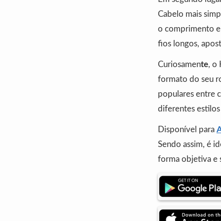
Cabelo mais simpl
o comprimento e 
fios longos, apo
Curiosamen
te
, o
formato do seu ro
populares entre 
diferentes estilo
Disponível para
A
Sendo assim, é id
forma objetiva e