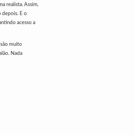
ma realista. Assim,
 depois. E o
antindo acesso a
 são muito
alão. Nada