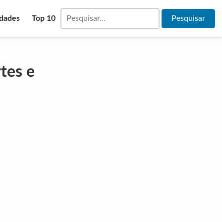
idades
Top 10
tes e