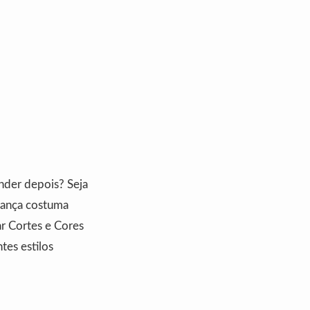
nder depois? Seja
rança costuma
ar Cortes e Cores
tes estilos