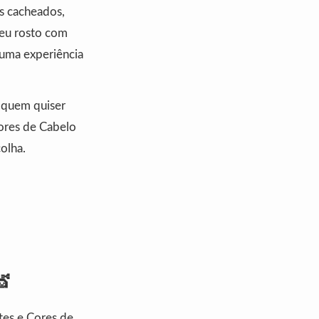
os cacheados,
seu rosto com
 uma experiência
a quem quiser
Cores de Cabelo
olha.
💇
tes e Cores de