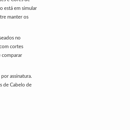
co está em simular
tre manter os
aseados no
 com cortes
e comparar
 por assinatura.
es de Cabelo de