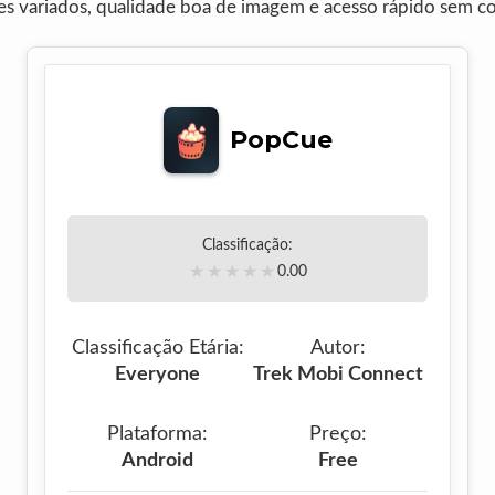
lmes variados, qualidade boa de imagem e acesso rápido sem c
PopCue
Classificação:
★
★
★
★
★
0.00
Classificação Etária:
Autor:
Everyone
Trek Mobi Connect
Plataforma:
Preço:
Android
Free