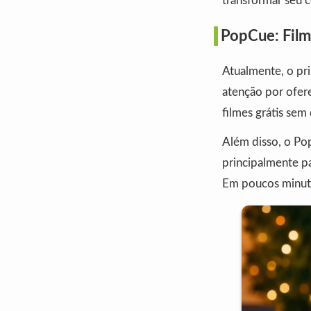
transformar seu c
PopCue: Film
Atualmente, o pr
atenção por ofere
filmes grátis sem
Além disso, o Pop
principalmente p
Em poucos minutos