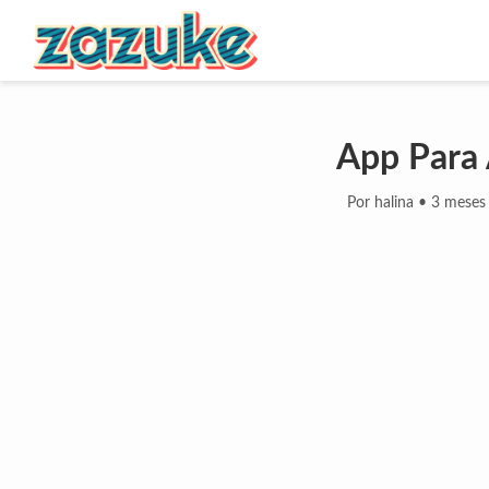
App Para A
Por halina
•
3 meses 