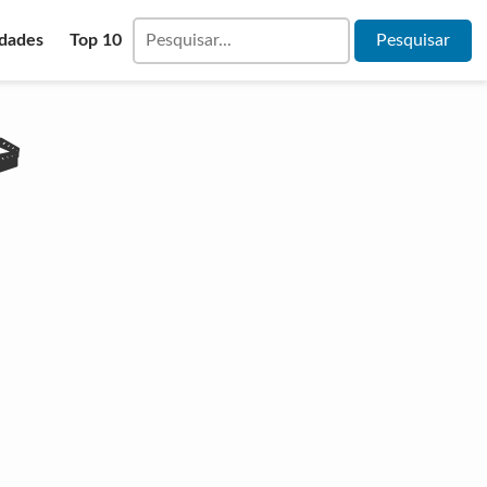
idades
Top 10
🎬