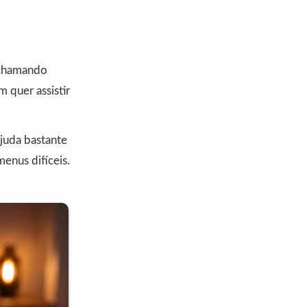
 chamando
 quer assistir
ajuda bastante
enus difíceis.