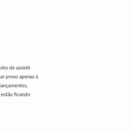
les de assistir
car preso apenas à
 lançamentos,
g estão ficando