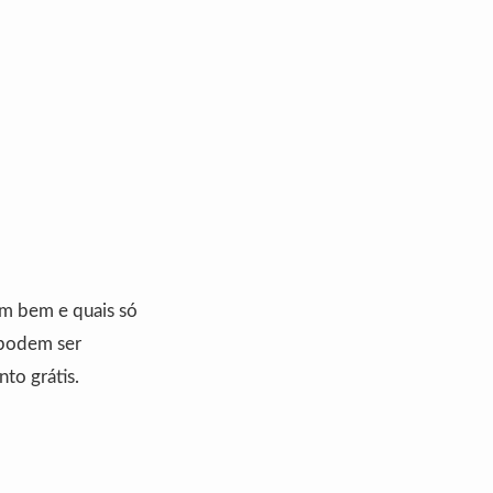
am bem e quais só
 podem ser
to grátis.