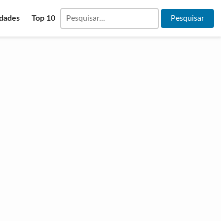
idades
Top 10