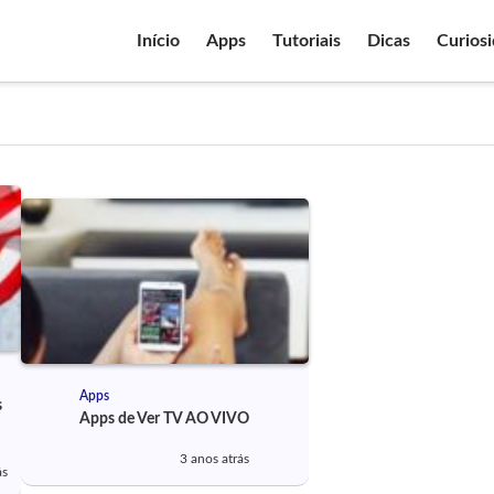
Início
Apps
Tutoriais
Dicas
Curios
Apps
s
Apps de Ver TV AO VIVO
3 anos atrás
ás