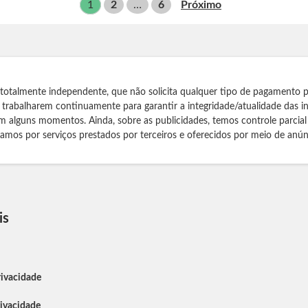
1
2
…
6
Próximo
 totalmente independente, que não solicita qualquer tipo de pagamento 
s trabalharem continuamente para garantir a integridade/atualidade das 
m alguns momentos. Ainda, sobre as publicidades, temos controle parcial
izamos por serviços prestados por terceiros e oferecidos por meio de anún
is
rivacidade
rivacidade