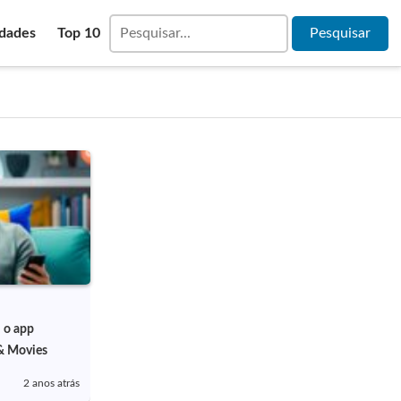
idades
Top 10
m o app
& Movies
2 anos atrás