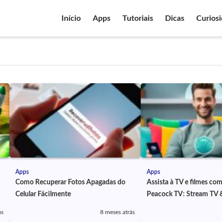
Início
Apps
Tutoriais
Dicas
Curios
Apps
Apps
Como Recuperar Fotos Apagadas do
Assista à TV e filmes co
Celular Fácilmente
Peacock TV: Stream TV 
ás
8 meses atrás